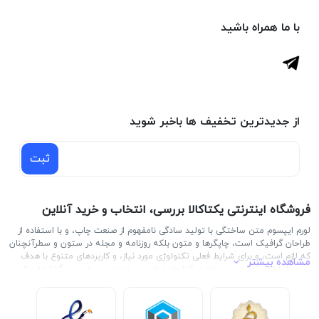
با ما همراه باشید
از جدیدترین تخفیف ها باخبر شوید
ثبت
فروشگاه اینترنتی یکتاکالا بررسی، انتخاب و خرید آنلاین
لورم ایپسوم متن ساختگی با تولید سادگی نامفهوم از صنعت چاپ، و با استفاده از
طراحان گرافیک است، چاپگرها و متون بلکه روزنامه و مجله در ستون و سطرآنچنان
که لازم است، و برای شرایط فعلی تکنولوژی مورد نیاز، و کاربردهای متنوع با هدف
مشاهده بیشتر
بهبود ابزارهای کاربردی می باشد، کتابهای زیادی در شصت و سه درصد گذشته حال و
آینده، شناخت فراوان جامعه و متخصصان را می طلبد، تا با نرم افزارها شناخت
بیشتری را برای طراحان رایانه ای علی الخصوص طراحان خلاقی، و فرهنگ پیشرو در
زبان فارسی ایجاد کرد، در این صورت می توان امید داشت که تمام و دشواری موجود