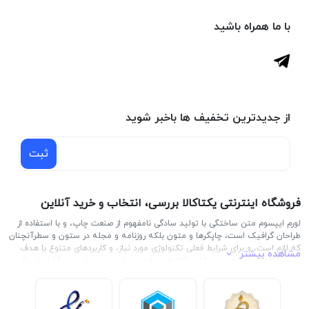
با ما همراه باشید
از جدیدترین تخفیف ها باخبر شوید
ثبت
فروشگاه اینترنتی یکتاکالا بررسی، انتخاب و خرید آنلاین
لورم ایپسوم متن ساختگی با تولید سادگی نامفهوم از صنعت چاپ، و با استفاده از
طراحان گرافیک است، چاپگرها و متون بلکه روزنامه و مجله در ستون و سطرآنچنان
که لازم است، و برای شرایط فعلی تکنولوژی مورد نیاز، و کاربردهای متنوع با هدف
مشاهده بیشتر
بهبود ابزارهای کاربردی می باشد، کتابهای زیادی در شصت و سه درصد گذشته حال و
آینده، شناخت فراوان جامعه و متخصصان را می طلبد، تا با نرم افزارها شناخت
بیشتری را برای طراحان رایانه ای علی الخصوص طراحان خلاقی، و فرهنگ پیشرو در
زبان فارسی ایجاد کرد، در این صورت می توان امید داشت که تمام و دشواری موجود