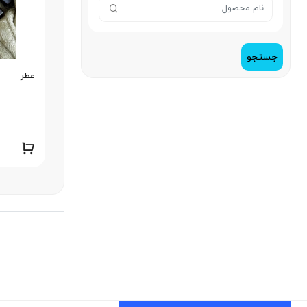
جستجو
عطر