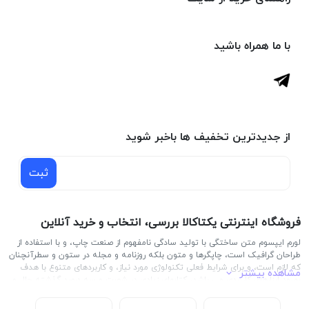
با ما همراه باشید
از جدیدترین تخفیف ها باخبر شوید
ثبت
فروشگاه اینترنتی یکتاکالا بررسی، انتخاب و خرید آنلاین
لورم ایپسوم متن ساختگی با تولید سادگی نامفهوم از صنعت چاپ، و با استفاده از
طراحان گرافیک است، چاپگرها و متون بلکه روزنامه و مجله در ستون و سطرآنچنان
که لازم است، و برای شرایط فعلی تکنولوژی مورد نیاز، و کاربردهای متنوع با هدف
مشاهده بیشتر
بهبود ابزارهای کاربردی می باشد، کتابهای زیادی در شصت و سه درصد گذشته حال و
آینده، شناخت فراوان جامعه و متخصصان را می طلبد، تا با نرم افزارها شناخت
بیشتری را برای طراحان رایانه ای علی الخصوص طراحان خلاقی، و فرهنگ پیشرو در